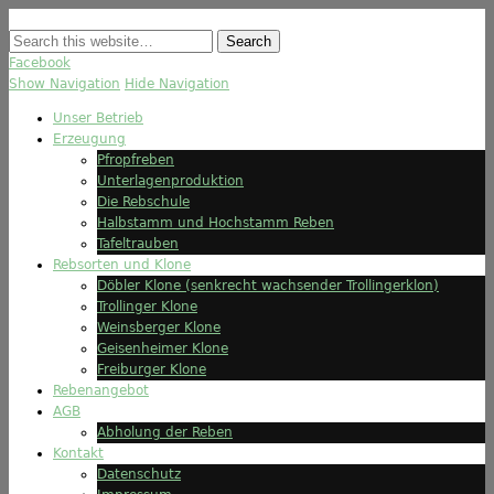
Facebook
Show Navigation
Hide Navigation
Unser Betrieb
Erzeugung
Pfropfreben
Unterlagenproduktion
Die Rebschule
Halbstamm und Hochstamm Reben
Tafeltrauben
Rebsorten und Klone
Döbler Klone (senkrecht wachsender Trollingerklon)
Trollinger Klone
Weinsberger Klone
Geisenheimer Klone
Freiburger Klone
Rebenangebot
AGB
Abholung der Reben
Kontakt
Datenschutz