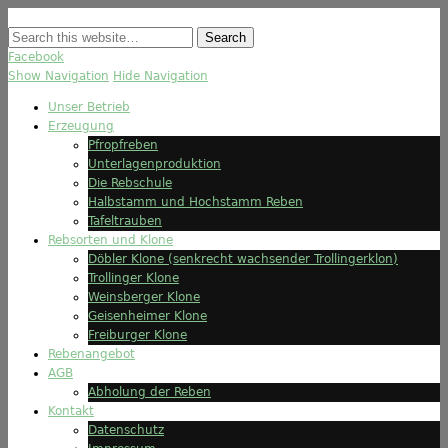
Facebook
Show Navigation
Hide Navigation
Unser Betrieb
Erzeugung
Pfropfreben
Unterlagenproduktion
Die Rebschule
Halbstamm und Hochstamm Reben
Tafeltrauben
Rebsorten und Klone
Döbler Klone (senkrecht wachsender Trollingerklon)
Trollinger Klone
Weinsberger Klone
Geisenheimer Klone
Freiburger Klone
Rebenangebot
AGB
Abholung der Reben
Kontakt
Datenschutz