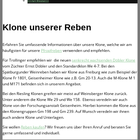
Impressum
Klone unserer Reben
Erfahren Sie umfassende Informationen über unsere Klone, welche wir am
häufigsten für unsere
Pfropfreben
verwenden und empfehlen.
Für Trollinger empfehlen wir die neuen
senkrecht wachsenden Döbler Klone
vom Züchter Ernst Döbler und den Standardklon We 4-7. Bei den
Spätburgunder Weinreben haben wir Klone aus Freiburg wie zum Beispiel der
Klone Fr 1801, Geisenheimer Klone wie z.B. Gm 20-13. Auch die M-Klone M 1
und M171 befinden sich in unserem Angebot.
Bei den Riesling Klonen greifen wir meist auf Weinsberger Klone zurück.
Unter anderem die Klone We 29 und We 158. Ebenso veredeln wir auch
Klone von der Forschungsanstalt Geisenheim. Hierbei kommen die Klone aus
den Klonengruppen Gm 198 und Gm 239. Auf Wunsch veredeln wir ihnen
auch andere Klone und Unterlagen.
Sie wollen
Reben kaufen
? Wir freuen uns über Ihren Anruf und beraten Sie
gerne umfassend und individuell.