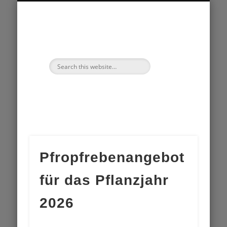
REBSORTEN UND KLONE
REBENANGEBOT
UNSER BETRIEB
ERZEUGUNG
KONTAKT
AGB
Pfropfrebenangebot
für das Pflanzjahr
2026