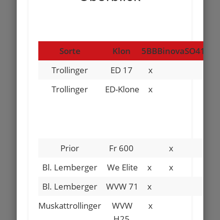
Sorte
Klon
5BB
Binova
SO4
125
Trollinger
ED 17
x
Trollinger
ED-Klone
x
Prior
Fr 600
x
Bl. Lemberger
We Elite
x
x
Bl. Lemberger
WVW 71
x
Muskattrollinger
WVW
x
H25