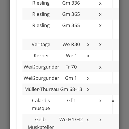
Riesling
Gm 336
x
Riesling
Gm 365
x
Riesling
Gm 355
x
x
Veritage
We R30
x
x
Kerner
We 1
x
x
Weißburgunder
Fr 70
x
Weißburgunder
Gm 1
x
Müller-Thurgau
Gm 68-13
x
Calardis
Gf 1
x
x
musque
Gelb.
We H1/H2
x
x
Muskateller