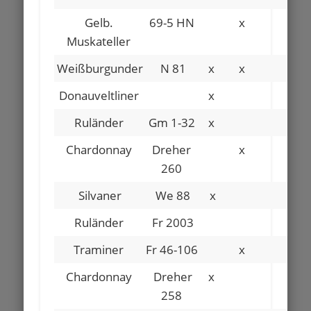
Gelb.
69-5 HN
x
Muskateller
Weißburgunder
N 81
x
x
Donauveltliner
x
Ruländer
Gm 1-32
x
x
Chardonnay
Dreher
x
260
Silvaner
We 88
x
x
Ruländer
Fr 2003
x
Traminer
Fr 46-106
x
x
Chardonnay
Dreher
x
258