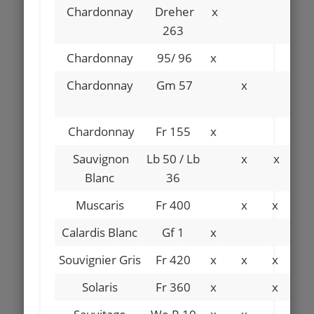
Chardonnay
Dreher
x
263
Chardonnay
95/ 96
x
Chardonnay
Gm 57
x
x
Chardonnay
Fr 155
x
Sauvignon
Lb 50 / Lb
x
x
Blanc
36
Muscaris
Fr 400
x
x
Calardis Blanc
Gf 1
x
Souvignier Gris
Fr 420
x
x
x
x
Solaris
Fr 360
x
x