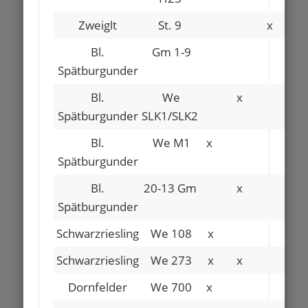
Zweiglt
St. 9
x
Bl.
Gm 1-9
x
Spätburgunder
Bl.
We
x
x
Spätburgunder
SLK1/SLK2
Bl.
We M1
x
Spätburgunder
Bl.
20-13 Gm
x
Spätburgunder
Schwarzriesling
We 108
x
Schwarzriesling
We 273
x
x
Dornfelder
We 700
x