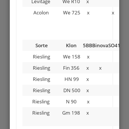
Levitage
We R10
x
Acolon
We 725
x
x
Sorte
Klon
5BB
Binova
SO4
125
Riesling
We 158
x
Riesling
Fin 356
x
x
Riesling
HN 99
x
Riesling
DN 500
x
Riesling
N 90
x
x
Riesling
Gm 198
x