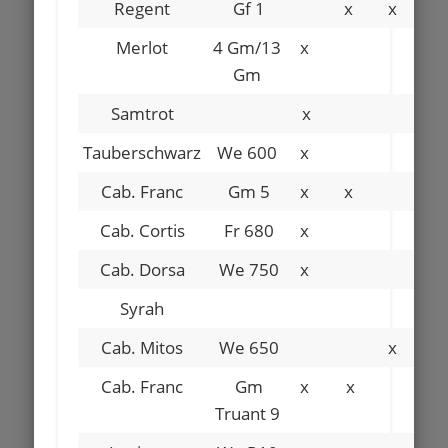
Regent
Gf 1
x
x
Merlot
4 Gm/13
x
Gm
Samtrot
x
Tauberschwarz
We 600
x
Cab. Franc
Gm 5
x
x
Cab. Cortis
Fr 680
x
Cab. Dorsa
We 750
x
Syrah
Cab. Mitos
We 650
x
Cab. Franc
Gm
x
x
Truant 9