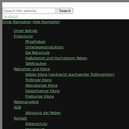
Facebook
Show Navigation
Hide Navigation
Unser Betrieb
Erzeugung
Pfropfreben
Unterlagenproduktion
Die Rebschule
Halbstamm und Hochstamm Reben
Tafeltrauben
Rebsorten und Klone
Döbler Klone (senkrecht wachsender Trollingerklon)
Trollinger Klone
Weinsberger Klone
Geisenheimer Klone
Freiburger Klone
Rebenangebot
AGB
Abholung der Reben
Kontakt
Datenschutz